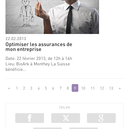
22.02.2013
Optimiser les assurances de
mon entreprise
Date: 22 février 2013, de 12h à 14h
Lieu: BioArk à Monthey La Suisse
bénéficie...
«
1
2
3
4
5
6
7
8
9
10
11
12
13
»
TEILEN