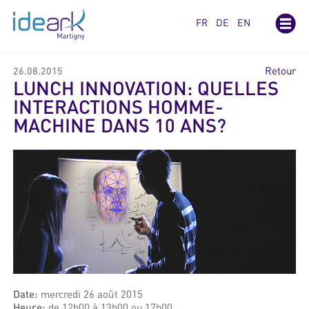
Panneau de gestion des cookies
FR
DE
EN
Retour
26.08.2015
LUNCH INNOVATION: QUELLES
INTERACTIONS HOMME-
MACHINE DANS 10 ANS?
Date:
mercredi 26 août 2015
Heure:
de 12h00 à 13h00 ou 17h00.