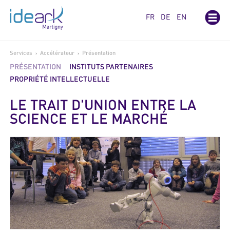
Panneau de gestion des cookies
FR
DE
EN
Services
Accélérateur
Présentation
›
›
PRÉSENTATION
INSTITUTS PARTENAIRES
PROPRIÉTÉ INTELLECTUELLE
LE TRAIT D'UNION ENTRE LA
SCIENCE ET LE MARCHÉ