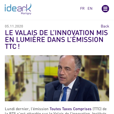
Cookies management panel
FR
EN
Back
05.11.2020
LE VALAIS DE L’INNOVATION MIS
EN LUMIÈRE DANS L’ÉMISSION
TTC !
Lundi dernier, l’émission
Toutes Taxes Comprises
(TTC) de
la RTS s’est attardée sur le Valais de l’innovation. Instituts