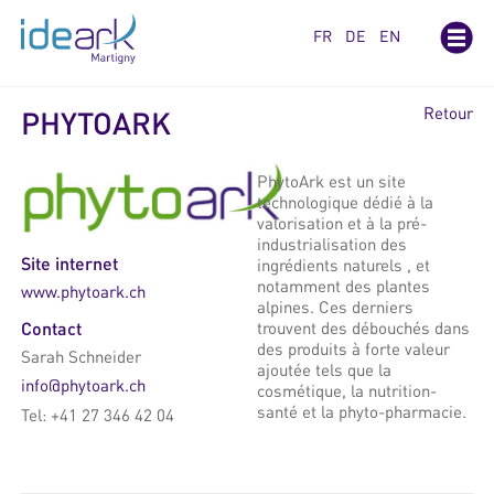
Panneau de gestion des cookies
FR
DE
EN
Retour
PHYTOARK
PhytoArk est un site
technologique dédié à la
valorisation et à la pré-
industrialisation des
Site internet
ingrédients naturels , et
notamment des plantes
www.phytoark.ch
alpines. Ces derniers
trouvent des débouchés dans
Contact
des produits à forte valeur
Sarah Schneider
ajoutée tels que la
info@phytoark.ch
cosmétique, la nutrition-
santé et la phyto-pharmacie.
Tel: +41 27 346 42 04