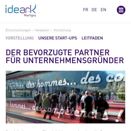
Cookie-Einstellungen
FR
DE
EN
Dienstleistungen
Inkubator
Vorstellung
›
›
VORSTELLUNG
UNSERE START-UPS
LEITFADEN
DER BEVORZUGTE PARTNER
FÜR UNTERNEHMENSGRÜNDER