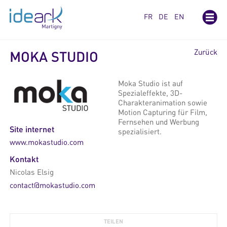
Cookie-Einstellungen
FR
DE
EN
Zurück
MOKA STUDIO
Moka Studio ist auf
Spezialeffekte, 3D-
Charakteranimation sowie
Motion Capturing für Film,
Fernsehen und Werbung
Site internet
spezialisiert.
www.mokastudio.com
Kontakt
Nicolas Elsig
contact@mokastudio.com
TEILEN