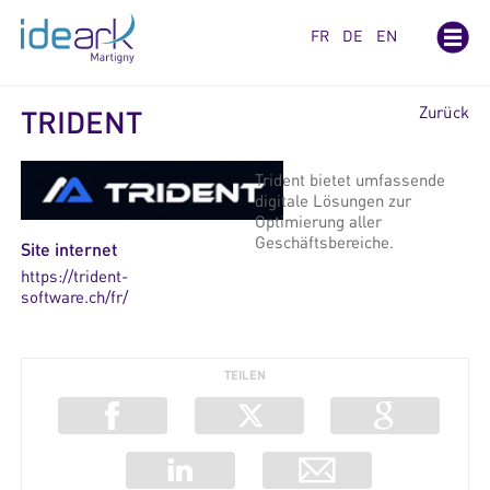
Cookie-Einstellungen
FR
DE
EN
Zurück
TRIDENT
Trident bietet umfassende
digitale Lösungen zur
Optimierung aller
Geschäftsbereiche.
Site internet
https://trident-
software.ch/fr/
TEILEN