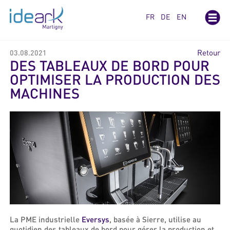
Panneau de gestion des cookies
FR
DE
EN
Retour
03.08.2021
DES TABLEAUX DE BORD POUR
OPTIMISER LA PRODUCTION DES
MACHINES
La PME industrielle
Eversys
, basée à Sierre, utilise au
quotidien des tableaux de bord pour gérer la production et