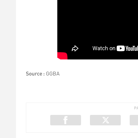
Source :
GGBA
P