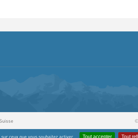
 Suisse
©
e sur ceux que vous souhaitez activer
Tout accepter
Tout re