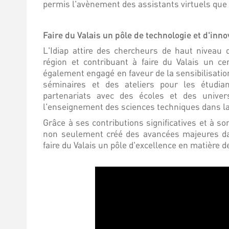
permis l'avènement des assistants virtuels que 
Faire du Valais un pôle de technologie et d'inno
L'Idiap attire des chercheurs de haut niveau 
région et contribuant à faire du Valais un cen
également engagé en faveur de la sensibilisatio
séminaires et des ateliers pour les étudia
partenariats avec des écoles et des univer
l'enseignement des sciences techniques dans la
Grâce à ses contributions significatives et à 
non seulement créé des avancées majeures da
faire du Valais un pôle d'excellence en matière d